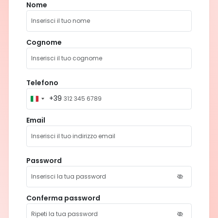
Nome
Cognome
Telefono
+39
I
t
Email
a
l
y
+
Password
3
9
Conferma password