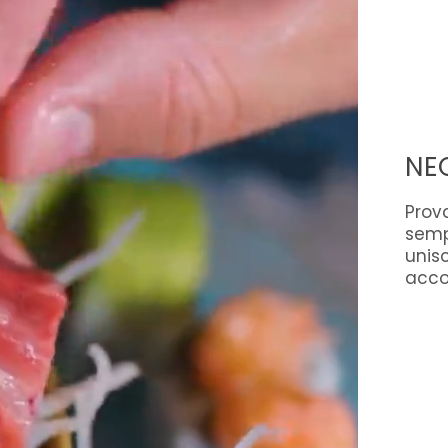
NE
Prov
semp
unis
accos